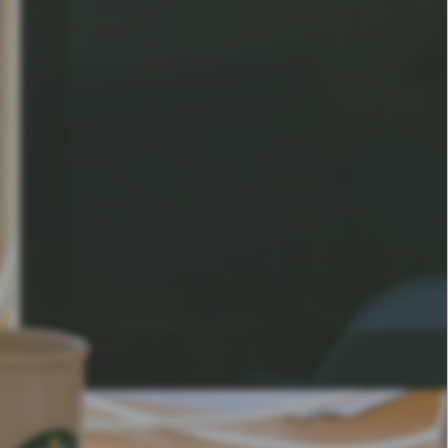
기 등
다.