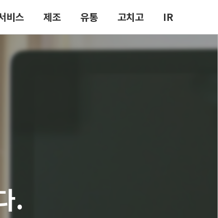
서비스
제조
유통
고치고
IR
to Grave
의를
서 무덤까지
니다.
다.