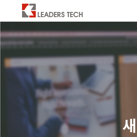
All Dev
고
모든 전자
수리
새